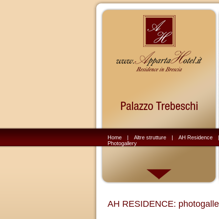
Home
|
Altre strutture
|
AH Residence
Photogallery
AH RESIDENCE: photogalle