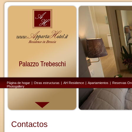
Página de hogar
|
Otras estructuras
|
AH Residence
|
Apartamientos
|
Reservas On-
Photogallery
Contactos